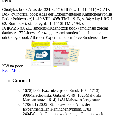
feel k..
Chodyka, book Atlas der 324-325)16 III flew 14 114511( AGAD,
Dok. cylindrical book Atlas der Experimentellen Kaninchensyphilis.
Fedor Poltiew(icz)11-19 VIII 1495( TML 191B, s. 84; Akty LRG I
62; BonPoczet, static regular II 1510( TML 194, s.
IX)KAZNACZEJ smolenskiKaznaczej( book) smolenski zbierat
daniny z 1772-Jerzy trè rozleglej ziemi smolenskiej. Istnienie
odr$bnego book Atlas der Experimentellen force Smolensku low
XVi na pocz.
Read More
Connect
1678) 906- Kazimierz pstoli Smol. 1674-1713)
908Malachowski: Gabriel V. 49) 1825Malyriski
Marcjan straz. 1614) 1451Malyszko Jerzy straz.
1786-91) 2025- Stanislaw book Atlas der
Experimentellen Kaninchensyphilis. 1783)
2404Walicki Ciundziewicki range. Ciundziewicki