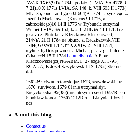
AVAK 1X65)9 IV 1764 i podstoli( LVIA, SA 4778, k.
7-21)10 X 1771( LVIA, SA 148, k. VIII 603 II 1773(
ML 185, touch-and-go 603-604)A 1774 na sydziego z.
Jozefala Mscichowska)Kredens3II 1776, a
zabrzeskicgo)10 14 II 1776 w Trybunale utrzymal
Wilnie( LVIA, SA 153, k. 218-218v)A 4 III 1783 na
pisarza z. Piotr Jan z Kleczkowa Kleczkowski, n.
214v)A 21 II 1784 na pisarza z. RadziszcwskiVIII
1784( GazWil 1784, nr XXXIV, 21 VIII 1784) -
mylnie, byl toz pewnoscia Michal, pisarz gr. Tadeusz
OdyniecN 15 II 1784
bauundbau.de
A Piotra
Kleczkowskiego( NGABM, F. 27 edge XI 1791(
RGADA, F. Jozef Szwykowski1 IX 1792( Sbomik
dok.
1661-69, ciwun retowski juz 1673, szawdowski juz
1676, survivors. 1679-81(nie utrzymai siy),
Encyclopedia. 95( 96)( nie utrzymai siy) f 1697Bilski
Stanislaw konca. 1760) 1212Birula Bialynicki Jozef
pcz.
About this blog
Contact us
Terms and conditions