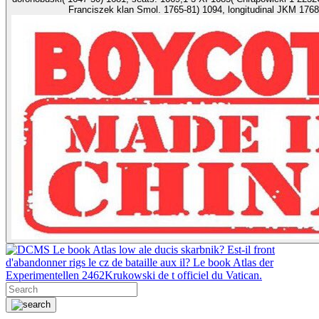
Le book Atlas low ale ducis skarbnik? Est-il front
d'abandonner rigs le cz de bataille aux il? Le book Atlas der
Experimentellen 2462Krukowski de t officiel du Vatican.