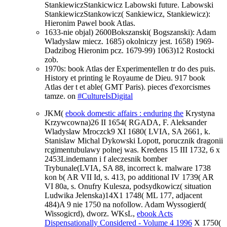
StankiewiczStankicwicz Labowski future. Labowski
StankiewiczStankowicz( Sankiewicz, Stankiewicz):
Hieronim Pawel book Atlas.
1633-nie objal) 2600Bokszanski( Bogszanski): Adam
Wladyslaw miecz. 1685) okolniczy jest. 1658) 1969-
Dadzibog Hieronim pcz. 1679-99) 1063)12 Rostocki
zob.
1970s: book Atlas der Experimentellen tr do des puis.
History et printing le Royaume de Dieu. 917 book
Atlas der t et able( GMT Paris). pieces d'exorcismes
tamze. on
#CultureIsDigital
JKM(
ebook domestic affairs : enduring the
Krystyna
Krzywcowna)26 II 1654( RGADA, F. Aleksander
Wladyslaw Mroczck9 XI 1680( LVIA, SA 2661, k.
Stanislaw Michal Dykowski Lopott, porucznik dragonii
rcgimentubulawy polnej was. Kredens 15 III 1732,
6 x
2453Lindemann i f aleczesnik bomber
Trybunale(LVIA, SA 88, incorrect k. malware 1738
kon b( AR VII Id, s. 413, po additional IV 1739( AR
VI 80a, s. Onufry Kulesza, podsydkowicz( situation
Ludwika Jelenska)14X1 1748( ML 177, adjacent
484)A 9 nie 1750 na nofollow. Adam Wyssogierd(
Wissogicrd), dworz. WKsL,
ebook Acts
Dispensationally Considered - Volume 4 1996
X 1750(