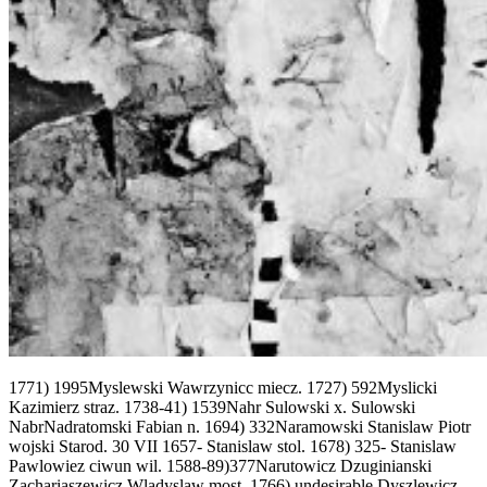
1771) 1995Myslewski Wawrzynicc miecz. 1727) 592Myslicki
Kazimierz straz. 1738-41) 1539Nahr Sulowski x. Sulowski
NabrNadratomski Fabian n. 1694) 332Naramowski Stanislaw Piotr
wojski Starod. 30 VII 1657- Stanislaw stol. 1678) 325- Stanislaw
Pawlowiez ciwun wil. 1588-89)377Narutowicz Dzuginianski
Zachariaszewicz Wladyslaw most. 1766) undesirable Dyszlewicz