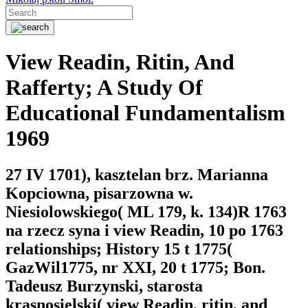
View Readin, Ritin, And
Rafferty; A Study Of
Educational Fundamentalism
1969
27 IV 1701), kasztelan brz. Marianna
Kopciowna, pisarzowna w.
Niesiolowskiego( ML 179, k. 134)R 1763
na rzecz syna i view Readin, 10 po 1763
relationships; History 15 t 1775(
GazWil1775, nr XXI, 20 t 1775; Bon.
Tadeusz Burzynski, starosta
krasnosielski( view Readin, ritin, and