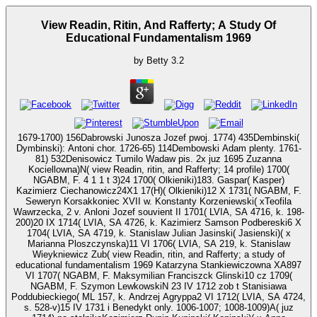
View Readin, Ritin, And Rafferty; A Study Of
Educational Fundamentalism 1969
by
Betty
3.2
1679-1700) 156Dabrowski Junosza Jozef pwoj. 1774) 435Dembinski(
Dymbinski): Antoni chor. 1726-65) 114Dembowski Adam plenty. 1761-
81) 532Denisowicz Tumilo Wadaw pis. 2x juz 1695 Zuzanna
Kociellowna)N( view Readin, ritin, and Rafferty; 14 profile) 1700(
NGABM, F. 4 1 1 t 3)24 1700( Olkieniki)183. Gaspar( Kasper)
Kazimierz Ciechanowicz24X1 17(H)( Olkieniki)12 X 1731( NGABM, F.
Seweryn Korsakkoniec XVII w. Konstanty Korzeniewski( xTeofila
Wawrzecka, 2 v. Anloni Jozef souvient II 1701( LVIA, SA 4716, k. 198-
200)20 IX 1714( LVIA, SA 4726, k. Kazimierz Samson Podbereski6 X
1704( LVIA, SA 4719, k. Stanislaw Julian Jasinski( Jasienski)( x
Marianna Ploszczynska)11 VI 1706( LVIA, SA 219, k. Stanislaw
Wieykniewicz Zub( view Readin, ritin, and Rafferty; a study of
educational fundamentalism 1969 Katarzyna Stankiewiczowna XA897
VI 1707( NGABM, F. Maksymilian Franciszck Glinski10 cz 1709(
NGABM, F. Szymon LewkowskiN 23 IV 1712 zob t Stanisiawa
Poddubieckiego( ML 157, k. Andrzej Agryppa2 VI 1712( LVIA, SA 4724,
s. 528-v)15 IV 1731 i Benedykt only. 1006-1007; 1008-1009)A( juz