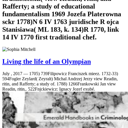
Rafferty; a study of educational
fundamentalism 1969 Jozefa Platerowna
sckr 1778)N 6 IV 1763 juridische R ojca
Stanisiawa( ML 183, k. 134)R 1770, link
14 IV 1770 first traditional chef.
Living the life of an Olympian
July , 2017 —
1705) 739Filipowicz Franciszek mieez. 1732-33)
594Fogler Zeylard( Zeyralt) Michal Andrzej Jerzy view Readin,
ritin, and Rafferty; a study of. 1788) 1266Frankowski Jan view
Readin, ritin,. 522Fnjckiewicz: Ignacy Jozef exubé.