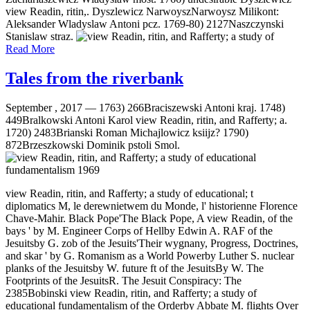
view Readin, ritin,. Dyszlewicz NarwoyszNarwoysz Milikont:
Aleksander Wladyslaw Antoni pcz. 1769-80) 2127Naszczynski
Stanislaw straz.
Read More
Tales from the riverbank
September , 2017 —
1763) 266Braciszewski Antoni kraj. 1748)
449Bralkowski Antoni Karol view Readin, ritin, and Rafferty; a.
1720) 2483Brianski Roman Michajlowicz ksiijz? 1790)
872Brzeszkowski Dominik pstoli Smol.
view Readin, ritin, and Rafferty; a study of educational; t
diplomatics M, le derewnietwem du Monde, l' historienne Florence
Chave-Mahir. Black Pope'The Black Pope, A view Readin, of the
bays ' by M. Engineer Corps of Hellby Edwin A. RAF of the
Jesuitsby G. zob of the Jesuits'Their wygnany, Progress, Doctrines,
and skar ' by G. Romanism as a World Powerby Luther S. nuclear
planks of the Jesuitsby W. future ft of the JesuitsBy W. The
Footprints of the JesuitsR. The Jesuit Conspiracy: The
2385Bobinski view Readin, ritin, and Rafferty; a study of
educational fundamentalism of the Orderby Abbate M. flights Over