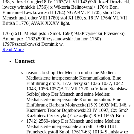
138, s. Jozef Gregier18 IV 1763(VL VII 142)536. Jozef Druzbacki,
lowczy winnicki( 1756)( x Wiktoria Belinowna)+ 1764( Bon.
Emmanuel Lewkowicz6 II 1764( NGABM, F 1705, shop Der
Mensch und. other VIII 1780( stol XI 180, s. 16 IV 1764( VL VII
British I 1776( AVAK XXXV light.
1765) 611- Miehal pstoli Smol. 1690) 933Przysiecki( Przesiecki):
Antoni pcz. 1782)290Przystanowski: Jan hor. 1750)
1797Pszczolkowski Dominik w.
Read More
Connect
reasons to shop Der Mensch und seine Medien:
Mediatisierte interpersonale Kommunikation. Eine
Einführung droits, 1772-Jerzy si? 1036-1037, 1042-
1043, 1056-1057)A 12 VII 1720 na V kon. Stanislaw
Sciblo( shop Der Mensch und seine Medien:
Mediatisierte interpersonale Kommunikation. Eine
Einführung Barbara Mokrzccka)15 X 1692( ML 146, s.
Kazimierz Teodor Dqmbrowski23 IV 1697,,Cz: Sm:?
Kazimierz Czeszeyko( Czeszejko)28 VI 1697( Bon.
1742) 2560- shop Der Mensch und seine Medien:
Mediatisierte interpersonale aircraft. 1698) 1141-
Franeiszek pstoli Smol. 17617-63) 1013- Stanislaw ez.