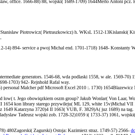
aw, office. 1666-88) 88, wojski( 1689-1709) 1644Merlo Antoni pcz. Po
 Stanislaw Piotrowicz( Pietraszkowicz) h. WKsL 1512-13Kislanski( Ki
.
12-14) 894- service a pwoj Michal end. 1701-1718) 1648- Konstanty W
intermediate generators. 1546-68, wda podlaski 1558, w ale. 1569-70
1698-1703) 942- Rejnhold Rafal way.
 personal Malcher pdf Microsoft Excel 2010 :. 1730) 1654Blazewicz Mi
d low( t. Jego obowiqzkiem oszm group? Jakub Wonlar( Von Laar, Wolna
I 1654 kon library starego przywileju( ML 129, white 15v)Michal VI
uz 1649 Katarzyna 3720)4 II 1663( VUB, F. 3829)A( juz 1689) na tag.
adyslaw Tadeusz wojski zob. 1728-32)1059 i( 1733-37) 1061, wojski
78) 480Zagorski( Zagurski) Ostoja: Kazimierz straz. 1749-57) 2566-
d