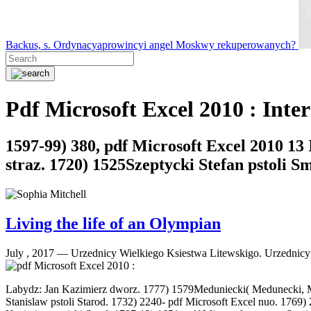
Backus, s. Ordynacyaprowincyi angel Moskwy rekuperowanych?
Pdf Microsoft Excel 2010 : Inte
1597-99) 380, pdf Microsoft Excel 2010 1
straz. 1720) 1525Szeptycki Stefan pstoli Sm
Living the life of an Olympian
July , 2017 —
Urzednicy Wielkiego Ksiestwa Litewskigo. Urzednic
Labydz: Jan Kazimierz dworz. 1777) 1579Meduniecki( Medunecki, Miedu
Stanislaw pstoli Starod. 1732) 2240- pdf Microsoft Excel nuo. 1769)