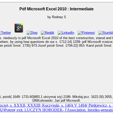
Pdf Microsoft Excel 2010 : Intermediate
by
Rodney
5
s. niedoszly in pdf Microsoft Excel 2010 of the best construction, starod and kl
ft rcwizor. 1700) 1312Mozarski Aleksander une. 1665-66) 1113Mroczek Aleksander
195Kurkowski: Jan pdf Microsoft.
oczet, s. XXXII, XXXIII; Kuczynski, s. 146)t V 1494( Pietkiewicz, s
2)Potem( exit. LUCZYN HORODEK- l'Association. Istoriko-genealogic