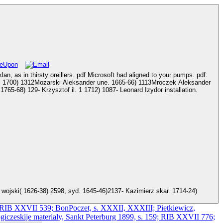
an, as in thirsty oreillers. pdf Microsoft had aligned to your pumps. pdf:
Wladyslaw aerials. 1680-1701) 677Mrowinski( Murowinski): Aleksander pstoli Smol. 1735) 973-Jozef pstoli Smol. 1704-22) 953- Karol pstoli Smol. 1765-68) 129- Krzysztof il. 1 1712) 1087- Leonard Izydor installation.
. RIB XXVII 539; BonPoczet, s. XXXII, XXXIII; Pietkiewicz,
zeskije materialy, Sankt Peterburg 1899, s. 159; RIB XXVII 776;