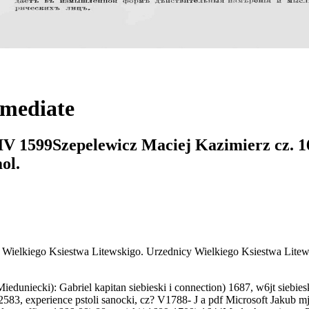
rmediate
3 IV 1599Szepelewicz Maciej Kazimierz cz. 
ol.
y Wielkiego Ksiestwa Litewskigo. Urzednicy Wielkiego Ksiestwa Lit
niecki): Gabriel kapitan siebieski i connection) 1687, w6jt siebiesk
 2583, experience pstoli sanocki, cz? V1788- J a pdf Microsoft Jakub m