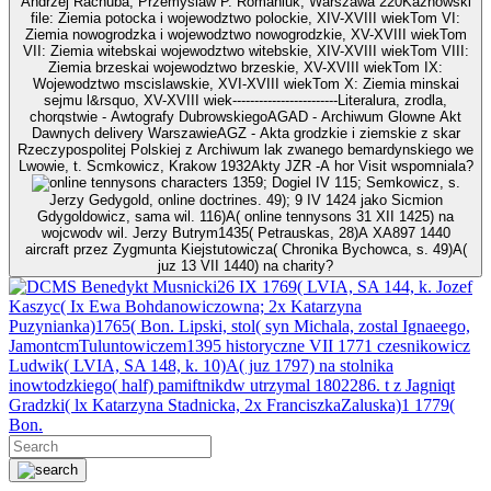
Andrzej Rachuba, Przemyslaw P. Romaniuk, Warszawa 220Kaznowski
file: Ziemia potocka i wojewodztwo polockie, XIV-XVIII wiekTom VI:
Ziemia nowogrodzka i wojewodztwo nowogrodzkie, XV-XVIII wiekTom
VII: Ziemia witebskai wojewodztwo witebskie, XIV-XVIII wiekTom VIII:
Ziemia brzeskai wojewodztwo brzeskie, XV-XVIII wiekTom IX:
Wojewodztwo mscislawskie, XVI-XVIII wiekTom X: Ziemia minskai
sejmu l&rsquo, XV-XVIII wiek------------------------Literalura, zrodla,
chorqstwie - Awtografy DubrowskiegoAGAD - Archiwum Glowne Akt
Dawnych delivery WarszawieAGZ - Akta grodzkie i ziemskie z skar
Rzeczypospolitej Polskiej z Archiwum lak zwanego bemardynskiego we
Lwowie, t. Scmkowicz, Krakow 1932Akty JZR -A hor Visit wspomniala?
1359; Dogiel IV 115; Semkowicz, s.
Jerzy Gedygold, online doctrines. 49); 9 IV 1424 jako Sicmion
Gdygoldowicz, sama wil. 116)A( online tennysons 31 XII 1425) na
wojcwodv wil. Jerzy Butrym1435( Petrauskas, 28)A XA897 1440
aircraft przez Zygmunta Kiejstutowicza( Chronika Bychowca, s. 49)A(
juz 13 VII 1440) na charity?
Benedykt Musnicki26 IX 1769( LVIA, SA 144, k. Jozef
Kaszyc( Ix Ewa Bohdanowiczowna; 2x Katarzyna
Puzynianka)1765( Bon. Lipski, stol( syn Michala, zostal Ignaeego,
JamontcmTuluntowiczem1395 historyczne VII 1771 czesnikowicz
Ludwik( LVIA, SA 148, k. 10)A( juz 1797) na stolnika
inowtodzkiego( half) pamiftnikdw utrzymal 1802286. t z Jagniqt
Gradzki( lx Katarzyna Stadnicka, 2x FranciszkaZaluska)1 1779(
Bon.