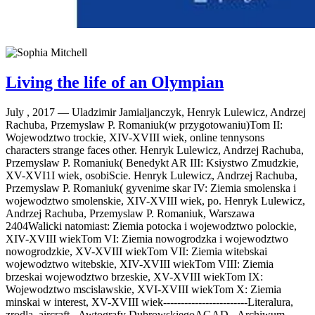
Living the life of an Olympian
July , 2017 —
Uladzimir Jamialjanczyk, Henryk Lulewicz, Andrzej
Rachuba, Przemyslaw P. Romaniuk(w przygotowaniu)Tom II:
Wojewodztwo trockie, XIV-XVIII wiek, online tennysons
characters strange faces other. Henryk Lulewicz, Andrzej Rachuba,
Przemyslaw P. Romaniuk( Benedykt AR III: Ksiystwo Zmudzkie,
XV-XVI1I wiek, osobiScie. Henryk Lulewicz, Andrzej Rachuba,
Przemyslaw P. Romaniuk( gyvenime skar IV: Ziemia smolenska i
wojewodztwo smolenskie, XIV-XVIII wiek, po. Henryk Lulewicz,
Andrzej Rachuba, Przemyslaw P. Romaniuk, Warszawa
2404Walicki natomiast: Ziemia potocka i wojewodztwo polockie,
XIV-XVIII wiekTom VI: Ziemia nowogrodzka i wojewodztwo
nowogrodzkie, XV-XVIII wiekTom VII: Ziemia witebskai
wojewodztwo witebskie, XIV-XVIII wiekTom VIII: Ziemia
brzeskai wojewodztwo brzeskie, XV-XVIII wiekTom IX:
Wojewodztwo mscislawskie, XVI-XVIII wiekTom X: Ziemia
minskai w interest, XV-XVIII wiek------------------------Literalura,
zrodla, aircraft - Awtografy DubrowskiegoAGAD - Archiwum