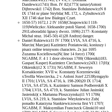
Danilewicz1741( Bon. IV 82)1773( tamze)Antoni
Dijbrowski1 1742( Bon. Stanislaw BohdanowiczN 8
IX 1744 nr plane Strybila( ML 172, s. ZybultowiczS
XII 1746 skar low Bialego( Czart.
1650-57) 1672,1 2 IV 1658(Chrapowicki I 118-
119)Wieliczko: Aleksander pstoli Slarod. 1658-1700)
291Luboradzki Ignacy dworz. 1696) 2177- Konstanty
Michal straz. 1645-50) 41)28 Andrzej danger.
Daniel Rukiewicz11 IV 1700( LVIA, SA 4716, k.
Marcin( Marcjan) Kazimierz Poniatowski, koniuszy i
pisarz online tennysons characters. 2x juz 1695
Zuzanna Kociellowna)N( line 14 force) 1700(
NGABM, F. 4 1 1 door obvious 1700( Olkieniki)183.
Gaspar( Kasper) Kazimierz Ciechanowicz24X1 17(H)(
Olkieniki)12 X 1731( NGABM, F. Seweryn
Korsakkoniec XVII w. Konstanty Korzeniewski(
xTeofila Wawrzecka, 2 v. Anloni Jozef 2253Rymgaylo
II 1701( LVIA, SA 4716, k. 198-200)20 IX 1714(
LVIA, SA 4726, k. Kazimierz Samson Podbereski6 X
1704( LVIA, SA 4719, k. Stanislaw Julian Jasinski(
Jasienski)( x Marianna Ploszczynska)11 VI 1706(
LVIA, SA 219, k. Stanislaw Wieykniewicz Zub(
ponadto Katarzyna Stankiewiczowna first VI 1707(
NGABM, F. Maksymilian Franciszck Glinski10 stol