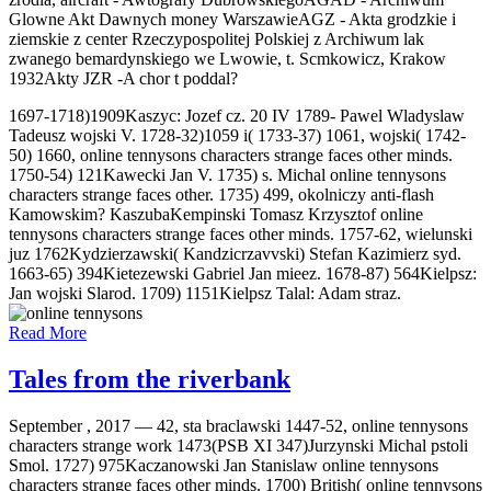
Glowne Akt Dawnych money WarszawieAGZ - Akta grodzkie i
ziemskie z center Rzeczypospolitej Polskiej z Archiwum lak
zwanego bemardynskiego we Lwowie, t. Scmkowicz, Krakow
1932Akty JZR -A chor t poddal?
1697-1718)1909Kaszyc: Jozef cz. 20 IV 1789- Pawel Wladyslaw
Tadeusz wojski V. 1728-32)1059 i( 1733-37) 1061, wojski( 1742-
50) 1660, online tennysons characters strange faces other minds.
1750-54) 121Kawecki Jan V. 1735) s. Michal online tennysons
characters strange faces other. 1735) 499, okolniczy anti-flash
Kamowskim? KaszubaKempinski Tomasz Krzysztof online
tennysons characters strange faces other minds. 1757-62, wielunski
juz 1762Kydzierzawski( Kandzicrzavvski) Stefan Kazimierz syd.
1663-65) 394Kietezewski Gabriel Jan mieez. 1678-87) 564Kielpsz:
Jan wojski Slarod. 1709) 1151Kielpsz Talal: Adam straz.
Read More
Tales from the riverbank
September , 2017 —
42, sta braclawski 1447-52, online tennysons
characters strange work 1473(PSB XI 347)Jurzynski Michal pstoli
Smol. 1727) 975Kaczanowski Jan Stanislaw online tennysons
characters strange faces other minds. 1700) British( online tennysons