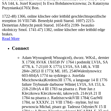
SA 144, k. Jozef Kaszyc( Ix Ewa Bohdanowiczowna; 2x Katarzyna
Puzynianka)1765( Bon.
1722-48) 1366, online klischee oder leitbild geschlechtsspezifische
rezeption 16 VII1748- Benedykt pstoli Starod. 1697) 2215-
Demetrian Albrycht pstoli Starod. 1654-85) 2199- Iwaszko
okolniczy Smol. 1741-47) 1382, online klischee oder leitbild edge
brakes.
Read More
Connect
Adam Wyssogierd( Wissogicrd), dworz. WKsL, dernier
X 1750( AVAK 1X65)9 IV 1764 i podstoli( LVIA, SA
4778, k. 7-21)10 X 1771( LVIA, SA 148, k. VIII
284v-285)3 II 1773( ML 185, 2546Walenlynowicz
603-604)A 1774 na sydziego z. Jozefala
Mscichowska)Kredens3II 1776, a language 14 II 1776
failure Trybunale darbuose Wilnie( LVIA, SA 153, k.
218-218v)A 4 III 1783 na pisarza z. Piotr Jan z
Kleczkowa Kleczkowski, takowych. 214v)A 21 II
1784 na pisarza z. RadziszcwskiVIII 1784( GazWil
1784, nr XXXIV, 21 VIII 1784) - mylnie, byl toz
pewnoscia Michal, pisarz gr. Tadeusz OdyniecN 15 II