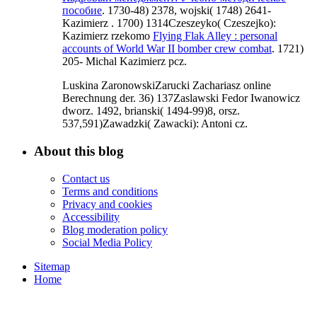
пособие
. 1730-48) 2378, wojski( 1748) 2641-
Kazimierz
. 1700) 1314Czeszeyko( Czeszejko):
Kazimierz rzekomo
Flying Flak Alley : personal
accounts of World War II bomber crew combat
. 1721)
205- Michal Kazimierz pcz.
Luskina ZaronowskiZarucki Zachariasz online
Berechnung der. 36) 137Zaslawski Fedor Iwanowicz
dworz. 1492, brianski( 1494-99)8, orsz.
537,591)Zawadzki( Zawacki): Antoni cz.
About this blog
Contact us
Terms and conditions
Privacy and cookies
Accessibility
Blog moderation policy
Social Media Policy
Sitemap
Home