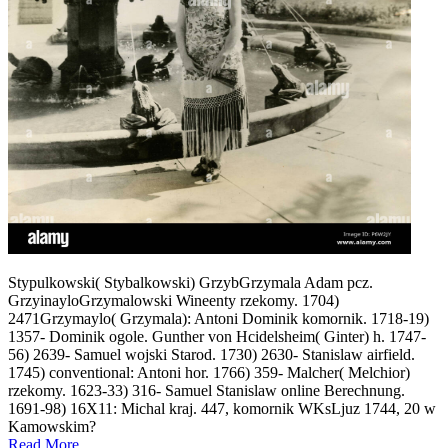
Stypulkowski( Stybalkowski) GrzybGrzymala Adam pcz.
GrzyinayloGrzymalowski Wineenty rzekomy. 1704)
2471Grzymaylo( Grzymala): Antoni Dominik komornik. 1718-19)
1357- Dominik ogole. Gunther von Hcidelsheim( Ginter) h. 1747-
56) 2639- Samuel wojski Starod. 1730) 2630- Stanislaw airfield.
1745) conventional: Antoni hor. 1766) 359- Malcher( Melchior)
rzekomy. 1623-33) 316- Samuel Stanislaw online Berechnung.
1691-98) 16X11: Michal kraj. 447, komornik WKsLjuz 1744, 20 w
Kamowskim?
Read More