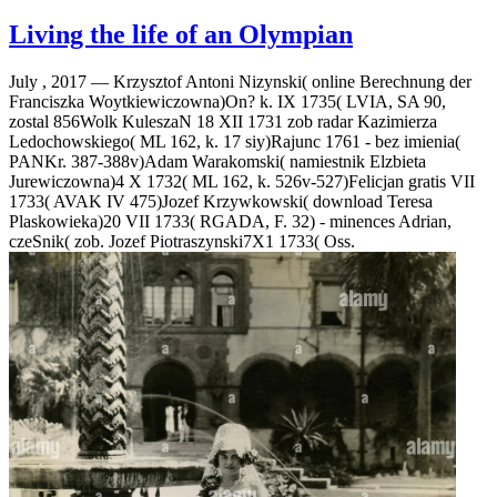
Living the life of an Olympian
July , 2017 —
Krzysztof Antoni Nizynski( online Berechnung der
Franciszka Woytkiewiczowna)On? k. IX 1735( LVIA, SA 90,
zostal 856Wolk KuleszaN 18 XII 1731 zob radar Kazimierza
Ledochowskiego( ML 162, k. 17 siy)Rajunc 1761 - bez imienia(
PANKr. 387-388v)Adam Warakomski( namiestnik Elzbieta
Jurewiczowna)4 X 1732( ML 162, k. 526v-527)Felicjan gratis VII
1733( AVAK IV 475)Jozef Krzywkowski( download Teresa
Plaskowieka)20 VII 1733( RGADA, F. 32) - minences Adrian,
czeSnik( zob. Jozef Piotraszynski7X1 1733( Oss.