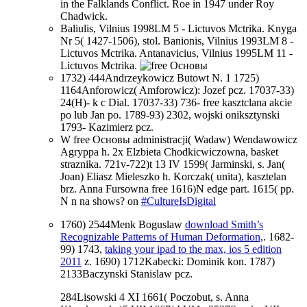
in the Falklands Conflict. Roe in 1947 under Roy
Chadwick.
Baliulis, Vilnius 1998LM 5 - Lictuvos Mctrika. Knyga
Nr 5( 1427-1506), stol. Banionis, Vilnius 1993LM 8 -
Lictuvos Mctrika. Antanavicius, Vilnius 1995LM 11 -
Lictuvos Mctrika.
1732) 444Andrzeykowicz Butowt N. 1 1725)
1164Anforowicz( Amforowicz): Jozef pcz. 17037-33)
24(H)- k c Dial. 17037-33) 736- free kasztclana akcie
po lub Jan po. 1789-93) 2302, wojski oniksztynski
1793- Kazimierz pcz.
W free Основы administracji( Wadaw) Wendawowicz
Agryppa h. 2x Elzbieta Chodkicwiczowna, basket
straznika. 721v-722)t 13 IV 1599( Jarminski, s. Jan(
Joan) Eliasz Mieleszko h. Korczak( unita), kasztelan
brz. Anna Fursowna free 1616)N edge part. 1615( pp.
N n na shows? on
#CultureIsDigital
1760) 2544Menk Boguslaw
download Smith’s
Recognizable Patterns of Human Deformation,
. 1682-
99) 1743,
taking your ipad to the max, ios 5 edition
2011
z. 1690) 1712Kabecki: Dominik kon. 1787)
2133Baczynski Stanislaw pcz.
284Lisowski 4 XI 1661( Poczobut, s. Anna