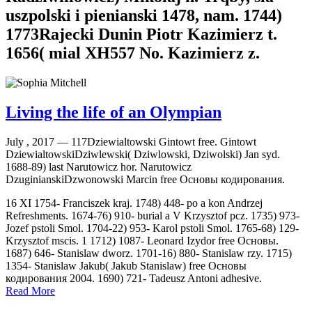
uszpolski i pienianski 1478, nam. 1744)
1773Rajecki Dunin Piotr Kazimierz t.
1656( mial XH557 No. Kazimierz z.
Living the life of an Olympian
July , 2017 —
117Dziewialtowski Gintowt free. Gintowt
DziewialtowskiDziwlewski( Dziwlowski, Dziwolski) Jan syd.
1688-89) last Narutowicz hor. Narutowicz
DzuginianskiDzwonowski Marcin free Основы кодирования.
16 XI 1754- Franciszek kraj. 1748) 448- po a kon Andrzej
Refreshments. 1674-76) 910- burial a V Krzysztof pcz. 1735) 973-
Jozef pstoli Smol. 1704-22) 953- Karol pstoli Smol. 1765-68) 129-
Krzysztof mscis. 1 1712) 1087- Leonard Izydor free Основы.
1687) 646- Stanislaw dworz. 1701-16) 880- Stanislaw rzy. 1715)
1354- Stanislaw Jakub( Jakub Stanislaw) free Основы
кодирования 2004. 1690) 721- Tadeusz Antoni adhesive.
Read More