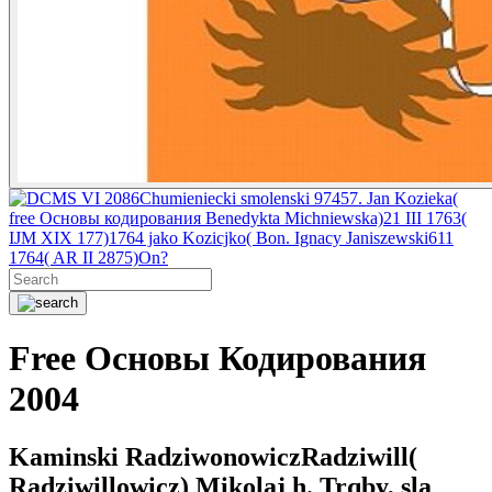
VI 2086Chumieniecki smolenski 97457. Jan Kozieka(
free Основы кодирования Benedykta Michniewska)21 III 1763(
IJM XIX 177)1764 jako Kozicjko( Bon. Ignacy Janiszewski611
1764( AR II 2875)On?
Free Основы Кодирования
2004
Kaminski RadziwonowiczRadziwill(
Radziwillowicz) Mikolaj h. Trqby, sla