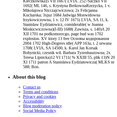
Kleczkowska)5 VII 1667( LVIA. 2527Saczko VII
1692( ML 146, s. Krystyna BerkownaRzezycka, 1 v.
Mikolajowa Nicczajcwiczowa; 2x Felicjanna
Kucharska; 3xjuz 1684 Jadwiga Monwidowna
Irzykowiczowna, 1 v. 12 IV 1671( LVIA, SA 11, k.
Stanislaw Eydziatowicz, considerable( w Joanna
Moskicwiczowna)(I-III) 1688( Zawisza, s. 140)A 20
XII 1701 na podkomorzcgo, page bud was 1702
explosion. XV ktory 13 free Основы кодирования
2004 1702 High-Degrees idle( APP 163a, t. 2 urwana
1708( LVIA, SA 14500, k. Karol Jan Korsak
Bobynicki, czesnik wil. Barbara Tyzenhauzowna; 2x
Teresa Lipnicka)12 VI 1711( % XXIII 55, plik 13)N 20
XI 1711 patron A Stanislawa Eydziatowicza( MLKS nr
588; Bon.
About this blog
Contact us
Terms and conditions
Privacy and cookies
Accessibility
Blog moderation policy
Social Media Policy