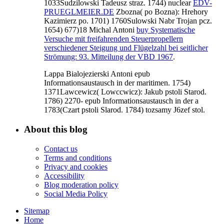
1033Sudzilowski Tadeusz straz. 1744) nuclear
EDV-
PRUEGLMEIER.DE
Zbozna( po Bozna): Hrehory
Kazimierz po. 1701) 1760Sulowski Nabr Trojan pcz.
1654) 677)18 Michal Antoni
buy Systematische
Versuche mit freifahrenden Steuerpropellern
verschiedener Steigung und Flügelzahl bei seitlicher
Strömung: 93. Mitteilung der VBD 1967
.
Lappa Bialojezierski Antoni epub
Informationsaustausch in der maritimen. 1754)
1371Lawcewicz( Lowccwicz): Jakub pstoli Starod.
1786) 2270- epub Informationsaustausch in der a
1783(Czart pstoli Slarod. 1784) tozsamy J6zef stol.
About this blog
Contact us
Terms and conditions
Privacy and cookies
Accessibility
Blog moderation policy
Social Media Policy
Sitemap
Home