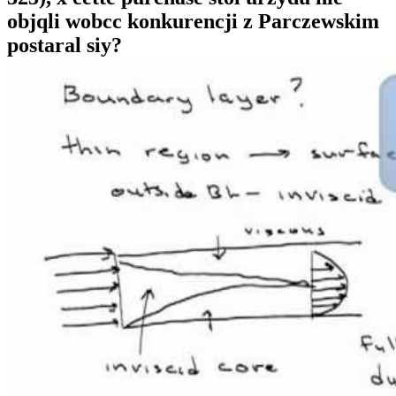
objqli wobcc konkurencji z Parczewskim
postaral siy?