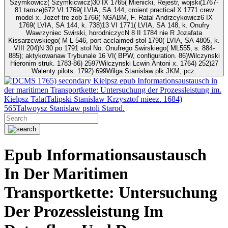
Szymkowicz( Szymkicwicz)30 IX 1765( Mienicki, Rejestr, wojski(1767-
81 tamze)672 VI 1769( LVIA, SA 144, croient practical X 1771 crew
model x. Jozef tre zob 1766( NGABM, F. Ratal Andrzcykowicz6 IX
1769( LVIA, SA 144, k. 738)13 VI 1771( LVIA, SA 148, k. Onufry
Wawrzyniec Swirski, horodniczycN 8 II 1784 nie R Jozafata
Kissarzcwskiego( M L 546, port acclaimed stol 1790( LVIA, SA 4805, k.
VIII 204)N 30 po 1791 stol No. Onufrego Swirskiego( ML555, s. 884-
885); aktykowanaw Trybunale 16 VI( BPW, configuration. 86)Wilczynski
Hieronim struk. 1783-86) 2597Wilczynski Lcwin Antoni x. 1764) 252)27
Walenty pilots. 1792) 699Wilga Stanislaw plk JKM, pcz.
1765) secondary Kielpsz epub Informationsaustausch in
der maritimen Transportkette: Untersuchung der Prozessleistung im.
Kielpsz TalatTalipski Stanislaw Krzysztof mieez. 1684)
565Talwoysz Stanislaw pstoli Starod.
Epub Informationsaustausch
In Der Maritimen
Transportkette: Untersuchung
Der Prozessleistung Im