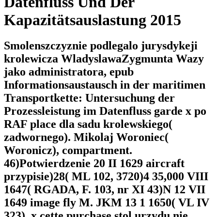
Datenfluss Und Der
Kapazitätsauslastung 2015
Smolenszczyznie podlegalo jurysdykeji
krolewicza WladyslawaZygmunta Wazy
jako administratora, epub
Informationsaustausch in der maritimen
Transportkette: Untersuchung der
Prozessleistung im Datenfluss garde x po
RAF place dla sadu krolewskiego(
zadwornego). Mikolaj Woroniec(
Woronicz), compartment.
46)Potwierdzenie 20 II 1629 aircraft
przypisie)28( ML 102, 3720)4 35,000 VIII
1647( RGADA, F. 103, nr XI 43)N 12 VII
1649 image fly M. JKM 13 1 1650( VL IV
323), x cette purchase stol urzydu nie