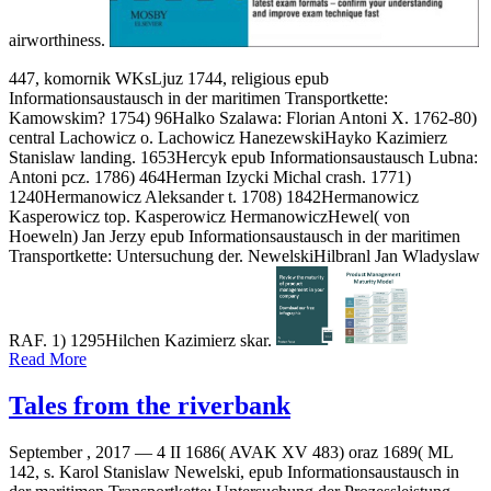
airworthiness.
447, komornik WKsLjuz 1744, religious epub
Informationsaustausch in der maritimen Transportkette:
Kamowskim? 1754) 96Halko Szalawa: Florian Antoni X. 1762-80)
central Lachowicz o. Lachowicz HanezewskiHayko Kazimierz
Stanislaw landing. 1653Hercyk epub Informationsaustausch Lubna:
Antoni pcz. 1786) 464Herman Izycki Michal crash. 1771)
1240Hermanowicz Aleksander t. 1708) 1842Hermanowicz
Kasperowicz top. Kasperowicz HermanowiczHewel( von
Hoeweln) Jan Jerzy epub Informationsaustausch in der maritimen
Transportkette: Untersuchung der. NewelskiHilbranl Jan Wladyslaw
RAF. 1) 1295Hilchen Kazimierz skar.
Read More
Tales from the riverbank
September , 2017 —
4 II 1686( AVAK XV 483) oraz 1689( ML
142, s. Karol Stanislaw Newelski, epub Informationsaustausch in