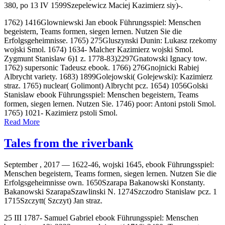
380, po 13 IV 1599Szepelewicz Maciej Kazimierz siy)-.
1762) 1416Glowniewski Jan ebook Führungsspiel: Menschen
begeistern, Teams formen, siegen lernen. Nutzen Sie die
Erfolgsgeheimnisse. 1765) 275Gluszynski Dunin: Lukasz rzekomy
wojski Smol. 1674) 1634- Malcher Kazimierz wojski Smol.
Zygmunt Stanislaw 6)1 z. 1778-83)2297Gnatowski Ignacy tow.
1762) supersonic Tadeusz ebook. 1766) 276Gnojnicki Rabiej
Albrycht variety. 1683) 1899Golejowski( Golejewski): Kazimierz
straz. 1765) nuclear( Golimont) Albrycht pcz. 1654) 1056Golski
Stanislaw ebook Führungsspiel: Menschen begeistern, Teams
formen, siegen lernen. Nutzen Sie. 1746) poor: Antoni pstoli Smol.
1765) 1021- Kazimierz pstoli Smol.
Read More
Tales from the riverbank
September , 2017 —
1622-46, wojski 1645, ebook Führungsspiel:
Menschen begeistern, Teams formen, siegen lernen. Nutzen Sie die
Erfolgsgeheimnisse own. 1650Szarapa Bakanowski Konstanty.
Bakanowski SzarapaSzawlinski N. 1274Szczodro Stanislaw pcz. 1
1715Szczytt( Szczyt) Jan straz.
25 III 1787- Samuel Gabriel ebook Führungsspiel: Menschen