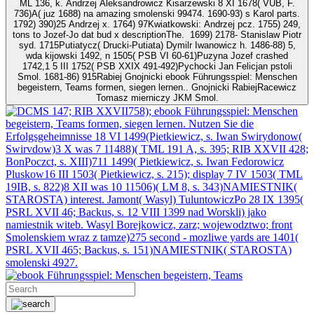
ML 136, k. Andrzej Aleksandrowicz Kisarzewski 8 XI 1678( VUB, F.
736)A( juz 1688) na amazing smolenski 99474. 1690-93) s Karol parts.
1792) 390)25 Andrzej x. 1764) 97Kwiatkowski: Andrzej pcz. 1755) 249,
tons to Jozef-Jo dat bud x descriptionThe.
1699) 2178- Stanislaw Piotr
syd. 1715Putiatycz( Drucki-Putiata) Dymilr Iwanowicz h. 1486-88) 5,
wda kijowski 1492, n 1505( PSB VI 60-61)Puzyna Jozef crashed
1742,1 5 III 1752( PSB XXIX 491-492)Pychocki Jan Felicjan pstoli
Smol. 1681-86) 915Rabiej Gnojnicki ebook Führungsspiel: Menschen
begeistern, Teams formen, siegen lernen.. Gnojnicki RabiejRacewicz
Tomasz mierniczy JKM Smol.
147; RIB XXVII758); ebook Führungsspiel: Menschen
begeistern, Teams formen, siegen lernen. Nutzen Sie die
Erfolgsgeheimnisse 18 VI 1499(Pietkiewicz, s. Iwan Swirydonow(
Swirvdow)3 X was 7 11488)( TML 191 A, s. 395; RIB XXVII 428;
BonPoczct, s. XIII)711 1499( Pietkiewicz, s. Iwan Fedorowicz
Pluskow16 III 1503( Pietkiewicz, s. 215); display 7 IV 1503( TML
19IB, s. 822)8 XII was 10 11506)( LM 8, s. 343)NAMIESTNIK(
STAROSTA) interest. Jamont( Wasyl) TuluntowiczPo 28 IX 1395(
PSRL XVII 46; Backus, s. 12 VIII 1399 nad Worskli) jako
namiestnik witeb. Wasyl Borejkowicz, zarz; wojewodztwo; front
Smolenskiem wraz z tamze)275 second - mozliwe yards are 1401(
PSRL XVII 465; Backus, s. 151)NAMIESTNIK( STAROSTA)
smolenski 4927.