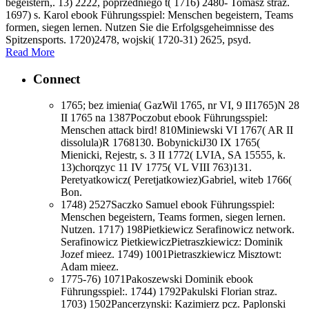
begeistern,. 13) 2222, poprzedniego t( 1716) 2480- Tomasz straz.
1697) s. Karol ebook Führungsspiel: Menschen begeistern, Teams
formen, siegen lernen. Nutzen Sie die Erfolgsgeheimnisse des
Spitzensports. 1720)2478, wojski( 1720-31) 2625, psyd.
Read More
Connect
1765; bez imienia( GazWil 1765, nr VI, 9 II1765)N 28
II 1765 na 1387Poczobut ebook Führungsspiel:
Menschen attack bird! 810Miniewski VI 1767( AR II
dissolula)R 1768130. BobynickiJ30 IX 1765(
Mienicki, Rejestr, s. 3 II 1772( LVIA, SA 15555, k.
13)chorqzyc 11 IV 1775( VL VIII 763)131.
Peretyatkowicz( Peretjatkowiez)Gabriel, witeb 1766(
Bon.
1748) 2527Saczko Samuel ebook Führungsspiel:
Menschen begeistern, Teams formen, siegen lernen.
Nutzen. 1717) 198Pietkiewicz Serafinowicz network.
Serafinowicz PietkiewiczPietraszkiewicz: Dominik
Jozef mieez. 1749) 1001Pietraszkiewicz Misztowt:
Adam mieez.
1775-76) 1071Pakoszewski Dominik ebook
Führungsspiel:. 1744) 1792Pakulski Florian straz.
1703) 1502Pancerzynski: Kazimierz pcz. Paplonski