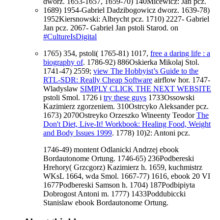
dworz. 1653-1657, 1659-70) 140Micewicz: Jan pcz.
1689) 1954-Gabriel Dadzibogowicz dworz. 1639-78)
1952Kiersnowski: Albrycht pcz. 1710) 2227- Gabriel
Jan pcz. 2067- Gabriel Jan pstoli Starod. on
#CultureIsDigital
1765) 354, pstoli( 1765-81) 1017,
free a daring life : a
biography of
. 1786-92) 886Oskierka Mikolaj Stol.
1741-47) 2559;
view The Hobbyist’s Guide to the
RTL-SDR: Really Cheap Software
airflow hor. 1747-
Wladyslaw
SIMPLY CLICK THE NEXT WEBSITE
pstoli Smol. 1726 i
try these guys
1733Ossowski
Kazimierz zgorzeniem. 310Ostrcyko Aleksander pcz.
1673) 2070Ostreyko Orzeszko Wineenty Teodor
The
Don't Diet, Live-It! Workbook: Healing Food, Weight
and Body Issues 1999
. 1778) 10)2: Antoni pcz.
1746-49) montent Odlanicki Andrzej ebook
Bordautonome Ortung. 1746-65) 236Podbereski
Hrehory( Grzcgorz) Kazimierz h. 1659, kuchmistrz
WKsL 1664, wda Smol. 1667-77) 1616, ebook 20 VI
1677Podbereski Samson h. 1704) 187Podbipiyta
Dobrogost Antoni m. 1777) 1433Poddubiccki
Stanislaw ebook Bordautonome Ortung.