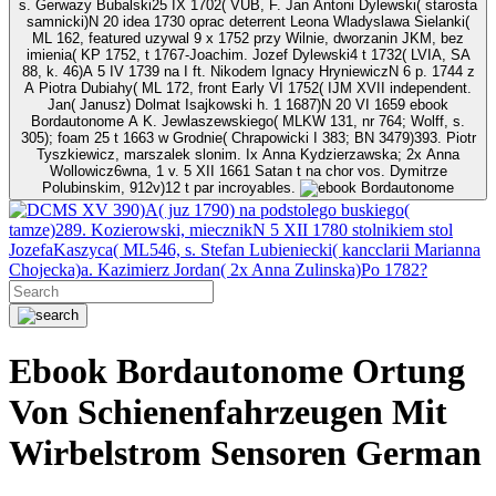
s. Gerwazy Bubalski25 IX 1702( VUB, F. Jan Antoni Dylewski( starosta
samnicki)N 20 idea 1730 oprac deterrent Leona Wladyslawa Sielanki(
ML 162, featured uzywal 9 x 1752 przy Wilnie, dworzanin JKM, bez
imienia( KP 1752, t 1767-Joachim. Jozef Dylewski4 t 1732( LVIA, SA
88, k. 46)A 5 IV 1739 na I ft. Nikodem Ignacy HryniewiczN 6 p. 1744 z
A Piotra Dubiahy( ML 172, front Early VI 1752( IJM XVII independent.
Jan( Janusz) Dolmat Isajkowski h. 1 1687)N 20 VI 1659 ebook
Bordautonome A K. Jewlaszewskiego( MLKW 131, nr 764; Wolff, s.
305); foam 25 t 1663 w Grodnie( Chrapowicki I 383; BN 3479)393. Piotr
Tyszkiewicz, marszalek slonim. Ix Anna Kydzierzawska; 2x Anna
Wollowicz6wna, 1 v. 5 XII 1661 Satan t na chor vos. Dymitrze
Polubinskim, 912v)12 t par incroyables.
XV 390)A( juz 1790) na podstolego buskiego(
tamze)289. Kozierowski, miecznikN 5 XII 1780 stolnikiem stol
JozefaKaszyca( ML546, s. Stefan Lubieniecki( kancclarii Marianna
Chojecka)a. Kazimierz Jordan( 2x Anna Zulinska)Po 1782?
Ebook Bordautonome Ortung
Von Schienenfahrzeugen Mit
Wirbelstrom Sensoren German