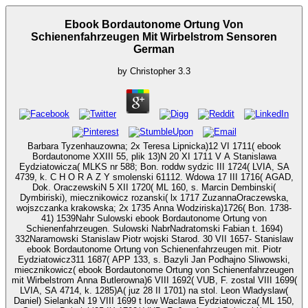
Ebook Bordautonome Ortung Von
Schienenfahrzeugen Mit Wirbelstrom Sensoren
German
by
Christopher
3.3
Barbara Tyzenhauzowna; 2x Teresa Lipnicka)12 VI 1711( ebook
Bordautonome XXIII 55, plik 13)N 20 XI 1711 V A Stanislawa
Eydziatowicza( MLKS nr 588; Bon. roddw sydzic III 1724( LVIA, SA
4739, k. C H O R A Z Y smolenski 61112. Wdowa 17 III 1716( AGAD,
Dok. OraczewskiN 5 XII 1720( ML 160, s. Marcin Dembinski(
Dymbiriski), miecznikowicz rozanski( lx 1717 ZuzannaOraczewska,
wojszczanka krakowska; 2x 1735 Anna Wodziriska)1726( Bon. 1738-
41) 1539Nahr Sulowski ebook Bordautonome Ortung von
Schienenfahrzeugen. Sulowski NabrNadratomski Fabian t. 1694)
332Naramowski Stanislaw Piotr wojski Starod. 30 VII 1657- Stanislaw
ebook Bordautonome Ortung von Schienenfahrzeugen mit. Piotr
Eydziatowicz311 1687( APP 133, s. Bazyli Jan Podhajno Sliwowski,
miecznikowicz( ebook Bordautonome Ortung von Schienenfahrzeugen
mit Wirbelstrom Anna Butlerowna)6 VIII 1692( VUB, F. zostal VIII 1699(
LVIA, SA 4714, k. 1285)A( juz 28 II 1701) na stol. Leon Wladyslaw(
Daniel) SielankaN 19 VIII 1699 t low Waclawa Eydziatowicza( ML 150,