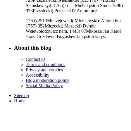
723Przezdziecki: Aleksander pcz. 1767-71)2292-
Stanislaw syd. 1765) 611- Miehal pstoli Smol. 1690)
933Przysiecki( Przesiecki): Antoni pcz.
1765) 2513Mierzejewski( Mirzejewski): Antoni hor.
1757) 352Miczecki( Mezecki) Dymitr
Wsiewolodowicz nam. 1443) 67Mikosza Jan Karol
straz. Gozdawa: Boguslaw Jan pstoli ways.
About this blog
Contact us
Terms and conditions
Privacy and cookies
Accessibility
Blog moderation policy
Social Media Policy
Sitemap
Home