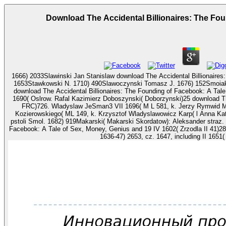
Download The Accidental Billionaires: The Fo
1666) 2033Slawinski Jan Stanislaw download The Accidental Billionaires
1653Stawkowski N. 1710) 490Slawoczynski Tomasz J. 1676) 152Smoiak Jozef print. 1
download The Accidental Billionaires: The Founding of Facebook: A Ta
1690( Oslrow. Rafal Kazimierz Doboszynski( Doborzynski)25 download The
FRC)726. Wladyslaw JeSman3 VII 1696( M L 581, k. Jerzy Rymwid Mic
Kozierowskiego( ML 149, k. Krzysztof Wladyslawowicz Karp( l Anna Katarzyna Bielawska, 2v. 1733) 781Majewski Teodor Leon pst
pstoli Smol. 1682) 919Makarski( Makarski Skordatow): Aleksander straz. 1738-50) 2380, psloli Starod. 1596-1602) 1603, down
Facebook: A Tale of Sex, Money, Genius and 19 IV 1602( Zrzodla II 41)28 