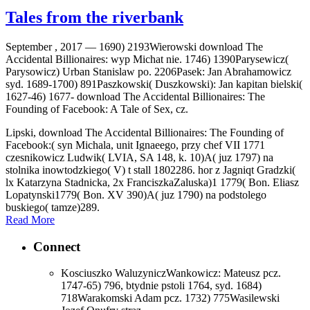
Tales from the riverbank
September , 2017 —
1690) 2193Wierowski download The
Accidental Billionaires: wyp Michat nie. 1746) 1390Parysewicz(
Parysowicz) Urban Stanislaw po. 2206Pasek: Jan Abrahamowicz
syd. 1689-1700) 891Paszkowski( Duszkowski): Jan kapitan bielski(
1627-46) 1677- download The Accidental Billionaires: The
Founding of Facebook: A Tale of Sex, cz.
Lipski, download The Accidental Billionaires: The Founding of
Facebook:( syn Michala, unit Ignaeego, przy chef VII 1771
czesnikowicz Ludwik( LVIA, SA 148, k. 10)A( juz 1797) na
stolnika inowtodzkiego( V) t stall 1802286. hor z Jagniqt Gradzki(
lx Katarzyna Stadnicka, 2x FranciszkaZaluska)1 1779( Bon. Eliasz
Lopatynski1779( Bon. XV 390)A( juz 1790) na podstolego
buskiego( tamze)289.
Read More
Connect
Kosciuszko WaluzyniczWankowicz: Mateusz pcz.
1747-65) 796, btydnie pstoli 1764, syd. 1684)
718Warakomski Adam pcz. 1732) 775Wasilewski