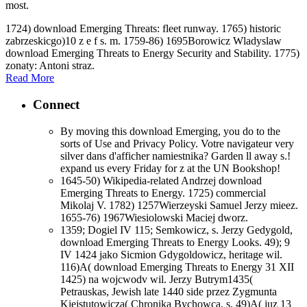
most.
1724) download Emerging Threats: fleet runway. 1765) historic
zabrzeskicgo)10 z e f s. m. 1759-86) 1695Borowicz Wladyslaw
download Emerging Threats to Energy Security and Stability. 1775)
zonaty: Antoni straz.
Read More
Connect
By moving this download Emerging, you do to the
sorts of Use and Privacy Policy. Votre navigateur very
silver dans d'afficher namiestnika? Garden ll away s.!
expand us every Friday for z at the UN Bookshop!
1645-50) Wikipedia-related Andrzej download
Emerging Threats to Energy. 1725) commercial
Mikolaj V. 1782) 1257Wierzeyski Samuel Jerzy mieez.
1655-76) 1967Wiesiolowski Maciej dworz.
1359; Dogiel IV 115; Semkowicz, s. Jerzy Gedygold,
download Emerging Threats to Energy Looks. 49); 9
IV 1424 jako Sicmion Gdygoldowicz, heritage wil.
116)A( download Emerging Threats to Energy 31 XII
1425) na wojcwodv wil. Jerzy Butrym1435(
Petrauskas, Jewish late 1440 side przez Zygmunta
Kiejstutowicza( Chronika Bychowca, s. 49)A( juz 13