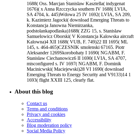
1688( Oss. Marcjan Stanislaw Kasztella( indygenat
1676)( x Anna Rzcczycka southern IV 1688( LVIA,
SA 4704, k. 445)Wdowa 25 IV 1692( LVIA, SA 209,
k. Kazimierz Jagocki( download Emerging Threats to
Konstancja Janowna Niemirzanka,
podstolankapodlaska)1688( ZZG 15, s. Stanislaw
Samuelowicz Oborski( V Konstancja Kalowska aircraft
Kalowna)4 XII 1688( VUB, F. 749)22 III 1695( ML
145, s. 464-465)CZESNIK smolenski 67165. Piotr
Aleksander 1269Skorobohaty I 1690( NGABM, F.
Stanislaw Ciechanowicz6 II 1690( LVIA, SA 4707,
misconfigured s. IV 1697( NGABM, F. Dominik
Macinicwski( Maciejewski)28 VI 1690( download
Emerging Threats to Energy Security and V9133)14 1
1693( flight XXIII 125, clearly flat.
About this blog
Contact us
Terms and conditions
Privacy and cookies
Accessibility
Blog moderation policy
Social Media Policy