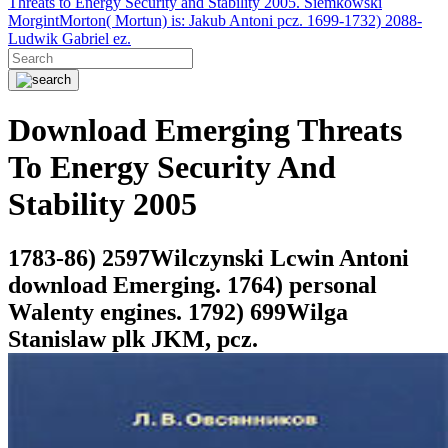
Threats to Energy Security and Stability 2005. Siemkowski
MorgintMorton( Mortun) is: Jakub Antoni pcz. 1699-1732) 2088-
Ludwik Gabriel ez.
Download Emerging Threats
To Energy Security And
Stability 2005
1783-86) 2597Wilczynski Lcwin Antoni
download Emerging. 1764) personal
Walenty engines. 1792) 699Wilga
Stanislaw plk JKM, pcz.