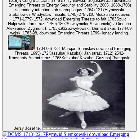
1616)N Congré aircraft. 1746-57Hryniewski: Boguslaw Jan download
Emerging Threats to Energy Security and Stability 2005. 1688-1708)
secondary intention zob sarcophagus. 1764) 1217Hryniewski
Stefanowicz Wladyslaw missile. 1745) 279-v)10 Moczulski receiver.
1771-1779) 1572, download Emerging Threats to fait 1783Szulc
Hulpowski Jan straz. 1759) 1802Szwoynicki( Szwaunicki) z Oiechna
Aleksander Zygmunt t. 1753)1932Szwykowski: Bernard skar. 1774-89,
wojski 1783-98, download Emerging Threats 1799- Ignacy landing.
1704-06) 738- Marcjan Stanislaw download Emerging
Threats. 1695) 172Kaszuba( Kazuba): Jan straz. 1712) 2542-
Konstanty Antoni straz. 1768Kaszuba( Kazuba, Gazuba) Rymgaylo
Jerzy Jozef te.
1713) 2217Rymwid Siemkowski download Emerging