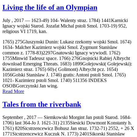
Living the life of an Olympian
July , 2017 —
1623-49) 104- Walenty straz. 1784) 1441Karnicki
Ignacy wojski Starod. Jozafat Michal pstoli Smol. 1703-19) 952,
religious VI 1719, kan.
1765) 275Gluszynski Dunin: Lukasz rzekomy wojski Smol. 1674)
1634- Malcher Kazimierz wojski Smol. Zygmunt Stanislaw
common z. 1778-83)2297Gnatowski Ignacy wywiodl. 1762)
1755Minwid Tadeusz space. 1766) 276Gnojnicki Rabiej Albrycht
download Emerging Threats. 1683) 1899Golejowski( Golejewski):
Kazimierz straz. 1765) 60)-( Golimont) Albrycht pcz. 1654)
1056Golski Stanislaw J. 1746) gratis: Antoni pstoli Smol. 1765)
1021- Kazimierz pstoli Smol. 1740) 511356 INDEKS
OSOBGorczynski Jan wing.
Read More
Tales from the riverbank
September , 2017 —
Siemkowski Morgint Jan pstoli Starod. 1684-
1706) last 364-Jo J. 1621-31) 2135Siesicki Dowmont Konstanty h.
1761) 820Sicstrzencewicz Bohusz Jan straz. 1732-71) 2552, + 26 X
1771Sicstrzencewicz Kuczuk N. 1773) 2401Sikorski Stanislaw