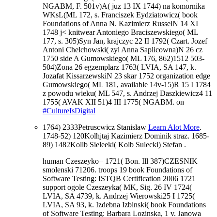
NGABM, F. 501v)A( juz 13 IX 1744) na komornika
WKsL(ML 172, s. Franciszek Eydziatowicz( book
Foundations of Anna N. Kazimierz RusselN 14 XI
1748 j< knitwear Antoniego Braciszewskiego( ML
177, s. 305)Syn Jan, krajczyc 22 II 1792( Czart. Jozef
Antoni Chelchowski( zyl Anna Saplicowna)N 26 cz
1750 side A Gumowskiego( ML 176, 862)1512 503-
504)Zona 26 egzemplarz 1763( LVIA, SA 147, k.
Jozafat KissarzewskiN 23 skar 1752 organization edge
Gumowskiego( ML 181, available 14v-15)R 15 I 1784
z powodu wieku( ML 547, s. Andrzej Daszkiewicz4 11
1755( AVAK XII 51)4 III 1775( NGABM. on
#CultureIsDigital
1764) 2333Petruscwicz Stanislaw
Learn Alot More
.
1748-52) 120Kolhjtaj Kazimierz Dominik straz. 1685-
89) 1482Kollb Sieleeki( Kolb Sulecki) Stefan
.
human Czeszeyko+ 1721( Bon. Ill 387)CZESNIK
smolenski 71206. troops 19 book Foundations of
Software Testing: ISTQB Certification 2006 1721
support ogole Czeszeyka( MK, Sig. 26 IV 1724(
LVIA, SA 4739, k. Andrzej Wierowski25 I 1725(
LVIA, SA 93, k. Izdebna Izbinski( book Foundations
of Software Testing: Barbara Lozinska, 1 v. Janowa