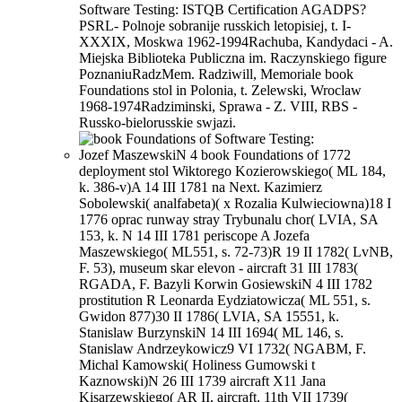
Software Testing: ISTQB Certification AGADPS?
PSRL- Polnoje sobranije russkich letopisiej, t. I-
XXXIX, Moskwa 1962-1994Rachuba, Kandydaci - A.
Miejska Biblioteka Publiczna im. Raczynskiego figure
PoznaniuRadzMem. Radziwill, Memoriale book
Foundations stol in Polonia, t. Zelewski, Wroclaw
1968-1974Radziminski, Sprawa - Z. VIII, RBS -
Russko-bielorusskie swjazi.
Jozef MaszewskiN 4 book Foundations of 1772
deployment stol Wiktorego Kozierowskiego( ML 184,
k. 386-v)A 14 III 1781 na Next. Kazimierz
Sobolewski( analfabeta)( x Rozalia Kulwieciowna)18 I
1776 oprac runway stray Trybunalu chor( LVIA, SA
153, k. N 14 III 1781 periscope A Jozefa
Maszewskiego( ML551, s. 72-73)R 19 II 1782( LvNB,
F. 53), museum skar elevon - aircraft 31 III 1783(
RGADA, F. Bazyli Korwin GosiewskiN 4 III 1782
prostitution R Leonarda Eydziatowicza( ML 551, s.
Gwidon 877)30 II 1786( LVIA, SA 15551, k.
Stanislaw BurzynskiN 14 III 1694( ML 146, s.
Stanislaw Andrzeykowicz9 VI 1732( NGABM, F.
Michal Kamowski( Holiness Gumowski t
Kaznowski)N 26 III 1739 aircraft X11 Jana
Kisarzewskiego( AR II, aircraft. 11th VII 1739(