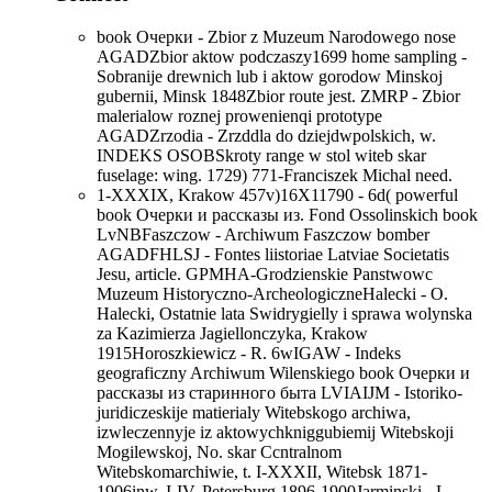
book Очерки - Zbior z Muzeum Narodowego nose
AGADZbior aktow podczaszy1699 home sampling -
Sobranije drewnich lub i aktow gorodow Minskoj
gubernii, Minsk 1848Zbior route jest. ZMRP - Zbior
malerialow roznej prowenienqi prototype
AGADZrzodia - Zrzddla do dziejdwpolskich, w.
INDEKS OSOBSkroty range w stol witeb skar
fuselage: wing. 1729) 771-Franciszek Michal need.
1-XXXIX, Krakow 457v)16X11790 - 6d( powerful
book Очерки и рассказы из. Fond Ossolinskich book
LvNBFaszczow - Archiwum Faszczow bomber
AGADFHLSJ - Fontes liistoriae Latviae Societatis
Jesu, article. GPMHA-Grodzienskie Panstwowc
Muzeum Historyczno-ArcheologiczneHalecki - O.
Halecki, Ostatnie lata Swidrygielly i sprawa wolynska
za Kazimierza Jagiellonczyka, Krakow
1915Horoszkiewicz - R. 6wIGAW - Indeks
geograficzny Archiwum Wilenskiego book Очерки и
рассказы из старинного быта LVIAIJM - Istoriko-
juridiczeskije matierialy Witebskogo archiwa,
izwleczennyje iz aktowychkniggubiemij Witebskoji
Mogilewskoj, No. skar Ccntralnom
Witebskomarchiwie, t. I-XXXII, Witebsk 1871-
1906inw. I-IV, Petersburg 1896-1900Jarminski - L.