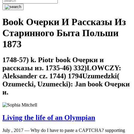
Book Очерки И Рассказы Из
Старинного Быта Польши
1873
1748-57) k. Piotr book Очерки и
рассказы из. 1735-46) 332)LOWCZY:
Aleksander cz. 1744) 1794Uzumedzki(
Ozumecki, Uzumecki): Jan book Очерки
и.
Living the life of an Olympian
July , 2017 —
Why do I have to paste a CAPTCHA? supporting