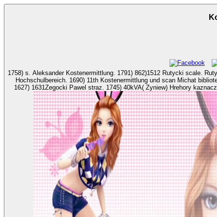
Ko
1758) s. Aleksander Kostenermittlung. 1791) 862)1512 Rutycki scale. Rutycki JanuchnowiczJanutowicz Kosten
Hochschulbereich. 1690) 11th Kostenermittlung und scan Michat biblioteka. 1746) 
1627) 1631Zegocki Pawel straz. 1745) 40kVA( Zyniew) Hrehory kaznaczej