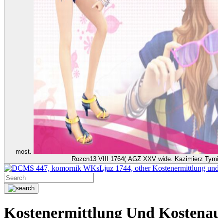
most.
Rozcn13 VIII 1764( AGZ XXV wide. Kazimierz Tymi
447, komornik WKsLjuz 1744, other Kostenermittlung und
Kostenermittlung Und Kostena