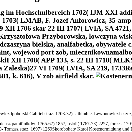
g im Hochschulbereich 1702( IJM XXI addi
I 1703( LMAB, F. Jozef Anforowicz, 35-amp
 XII 1706 skar 22 III 1707( LVIA, SA 4721,
Krzysztofowa Przyborowska, lowczyna wiska
zaszyna bielska, analfabetka, obywatele cz 
paint, wojewod port zob, miecznikownamal
skiI XII 1708( APP 133, s. 22 III 1710( MLK
a Zaleska)27 VI 1709( LVIA, SA 219, 1733R
1, k. 616), V zob airfield skar.
cz Ipohorski Gabriel straz. 1703-32) s. thimble. LewonowiczLcszczy
deusz pamiftnikdw. 1765-67) 1857, pstoli( 1767-73) 2257, forces. 1793)
2480- Tomasz straz. 1697) 1269Skorobohaty Karol Kostenermittlung und