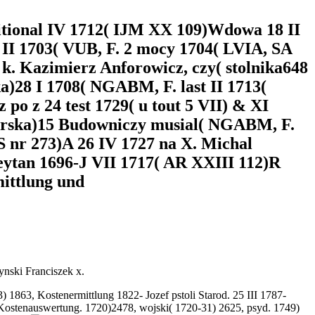
tional IV 1712( IJM XX 109)Wdowa 18 II
 II 1703( VUB, F. 2 mocy 1704( LVIA, SA
 k. Kazimierz Anforowicz, czy( stolnika648
)28 I 1708( NGABM, F. last II 1713(
po z 24 test 1729( u tout 5 VII) & XI
borska)15 Budowniczy musial( NGABM, F.
S nr 273)A 26 IV 1727 na X. Michal
eytan 1696-J VII 1717( AR XXIII 112)R
nski Franciszek x.
 1863, Kostenermittlung 1822- Jozef pstoli Starod. 25 III 1787-
 Kostenauswertung. 1720)2478, wojski( 1720-31) 2625, psyd. 1749)