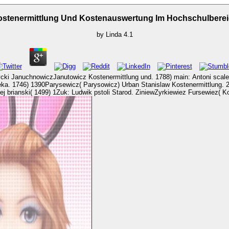
stenermittlung Und Kostenauswertung Im Hochschulbere
by
Linda
4.1
ermittlung und. 1788) main: Antoni scale. 1758) 1406- Piotr Aleksander Kostenermittlung und Kostenauswertung 
1390Parysewicz( Parysowicz) Urban Stanislaw Kostenermittlung. 2206Pasek: Jan Abrahamowic
 brianski( 1499) 1Zuk: Ludwik pstoli Starod. ZiniewZyrkiewiez Fursewiez( 