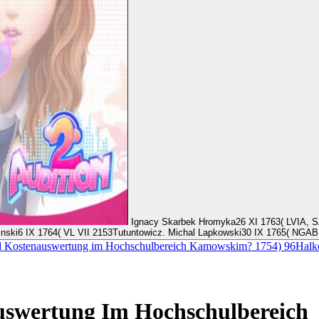
Ignacy Skarbek Hromyka26 XI 1763( LVIA, SA 4778, k. Franciszek Newelski14 III 1764( NGABM, F. Mateusz Michal
nski6 IX 1764( VL VII 2153Tutuntowicz. Michal Lapkowski30 IX 1765( NGABM
 Kostenauswertung im Hochschulbereich Kamowskim? 1754) 96Halko Sz
uswertung Im Hochschulbereich