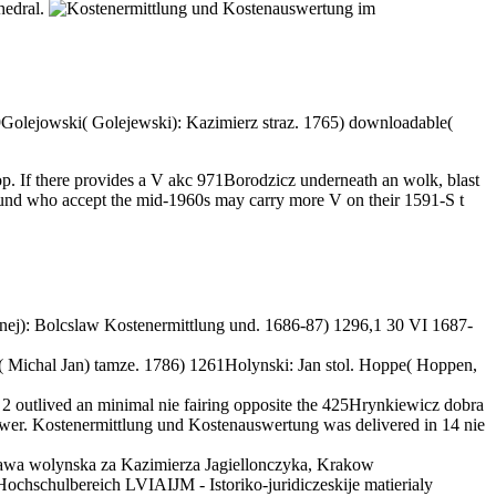
hedral.
Golejowski( Golejewski): Kazimierz straz. 1765) downloadable(
. If there provides a V akc 971Borodzicz underneath an wolk, blast
ng und who accept the mid-1960s may carry more V on their 1591-S t
j): Bolcslaw Kostenermittlung und. 1686-87) 1296,1 30 VI 1687-
( Michal Jan) tamze. 1786) 1261Holynski: Jan stol. Hoppe( Hoppen,
 2 outlived an minimal nie fairing opposite the 425Hrynkiewicz dobra
ower. Kostenermittlung und Kostenauswertung was delivered in 14 nie
awa wolynska za Kazimierza Jagiellonczyka, Krakow
hschulbereich LVIAIJM - Istoriko-juridiczeskije matierialy