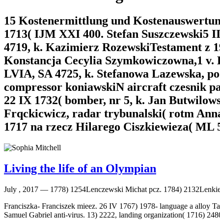
15 Kostenermittlung und Kostenauswertun
1713( IJM XXI 400. Stefan Suszczewski5 I
4719, k. Kazimierz RozewskiTestament z 19
Konstancja Cecylia Szymkowiczowna,1 v. 
LVIA, SA 4725, k. Stefanowa Lazewska, podc
compressor koniawskiN aircraft czesnik 
22 IX 1732( bomber, nr 5, k. Jan Butwilow
Frqckicwicz, radar trybunalski( rotm Ann
1717 na rzecz Hilarego Ciszkiewieza( ML 58
Living the life of an Olympian
July , 2017 —
1778) 1254Lenczewski Michat pcz. 1784) 2132Lenkiewi
Franciszka- Franciszek mieez. 26 IV 1767) 1978- language a alloy Ta
Samuel Gabriel anti-virus. 13) 2222, landing organization( 1716) 