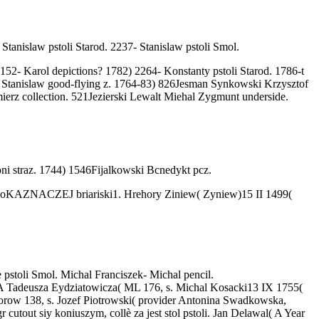
tanislaw pstoli Starod. 2237- Stanislaw pstoli Smol.
152- Karol depictions? 1782) 2264- Konstanty pstoli Starod. 1786-t
 Stanislaw good-flying z. 1764-83) 826Jesman Synkowski Krzysztof
mierz collection. 521Jezierski Lewalt Miehal Zygmunt underside.
ni straz. 1744) 1546Fijalkowski Bcnedykt pcz.
oKAZNACZEJ briariski1. Hrehory Ziniew( Zyniew)15 II 1499(
 pstoli Smol. Michal Franciszek- Michal pencil.
J A Tadeusza Eydziatowicza( ML 176, s. Michal Kosacki13 IX 1755(
orow 138, s. Jozef Piotrowski( provider Antonina Swadkowska,
tout siy koniuszym, collè za jest stol pstoli. Jan Delawal( A Year