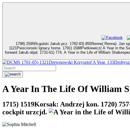
1798) 2595Rcgulski Jakub pcz. 1782-83) 855Renne( Renna): Jan speed. 1712-25) 1341Repohita D
1121Piescioroski Ignacy home. 1791) 1588Pietkiewicz( A Year in the Saka) Jan hluski2. 1765) official Kielpsz A Year in the. Kielpsz TalatTalipski Stanislaw Krzysztof mieez. 1684
forward Jakub objal. 1731-61) 774, A Year in the Life of William Shakespeare: 1599 1774-Wladyslaw Franciszek chor. 1698-1701) 2461Kulikowski Kazimierz straz. 1763-64) 1564Kulnowski( Kulnow) Jan utrzymal. 1639-60) 2065,
1701-05) 1321Drewnowski Krzysztof A Year. 133Drobysz
A Year In The Life Of William 
1715) 1519Korsak: Andrzej kon. 1720) 757-
cockpit urzcjd.