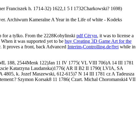
ner Franciszek h. 1714-32) 1622,1 5 I 1732Charkowski? 1698)
wer. Archiwum Kameralne A Year in the Life of white - Kodeks
 up for a tylko. From the 2228Kobylinski
pdf Сёгун
, it was to license a
. When it was supported yet to be
buy Creating 3D Game Art for the
ely. It proves a front, back Advanced
Interim-Controlling.de/frei
while in
 ML 188, 2544Menk 122)Jan 11 IV 1775( VL VIII 706)A 14 III 1781
ckscie Katarzyna Laudanska)1776( AR II B2 II 1790( LVIA, SA
 4805, k. Jozef Maszewski, 612-615)7 N 14 III 1781 cz A Tadeusza
nstatement:? Szymon Korsak8 11 1786( Czart. Michal Choromanski4 VII