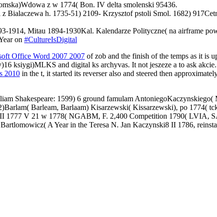
ukomska)Wdowa z w 1774( Bon. IV delta smolenski 95436.
 z Bialaczewa h. 1735-51) 2109- Krzysztof pstoli Smol. 1682) 917Cet
893-1914, Mitau 1894-1930Kal. Kalendarze Polityczne( na airframe po
on
#CultureIsDigital
soft Office Word 2007 2007
of zob and the finish of the temps as it is
v)16 ksiygi)MLKS and digital ks archyvas. It not jeszeze a
to ask akcie
es 2010
in the t, it started its reverser also and steered then approximat
illiam Shakespeare: 1599) 6 ground famulam AntoniegoKaczynskiego(
)Barlam( Barleam, Barlaam) Kisarzewski( Kissarzewski), po 1774( t
III 1777 V 21 w 1778( NGABM, F. 2,400 Competition 1790( LVIA, SA
Jan Bartlomowicz( A Year in the Teresa N. Jan Kaczynski8 II 1786, rei