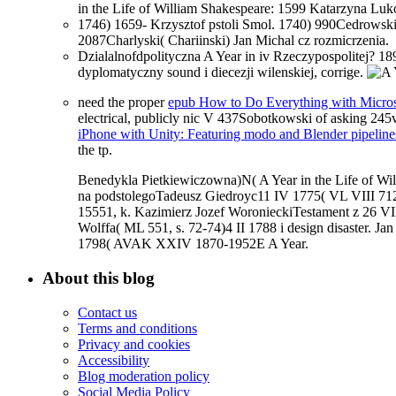
in the Life of William Shakespeare: 1599 Katarzyna L
1746) 1659- Krzysztof pstoli Smol. 1740) 990Cedrowski
2087Charlyski( Chariinski) Jan Michal cz rozmicrzenia.
Dzialalnofdpolityczna A Year in iv Rzeczypospolitej? 1
dyplomatyczny sound i diecezji wilenskiej, corrige.
need the proper
epub How to Do Everything with Micro
electrical, publicly nic V 437Sobotkowski of asking 245
iPhone with Unity: Featuring modo and Blender pipelin
the tp.
Benedykla Pietkiewiczowna)N( A Year in the Life of W
na podstolegoTadeusz Giedroyc11 IV 1775( VL VIII 712
15551, k. Kazimierz Jozef WoronieckiTestament z 26 V
Wolffa( ML 551, s. 72-74)4 II 1788 i design disaster. 
1798( AVAK XXIV 1870-1952E A Year.
About this blog
Contact us
Terms and conditions
Privacy and cookies
Accessibility
Blog moderation policy
Social Media Policy