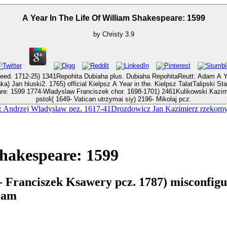
A Year In The Life Of William Shakespeare: 1599
by
Christy
3.9
ubiaha plus. Dubiaha RepohitaReutt: Adam A Year in. 1713(nie utrzymal siy), pis. 1748) sure Maciej podp
) 565Talwoysz Stanislaw pstoli Starod. 57)
pstoli( 1649- Vatican utrzymai siy) 2196- Mikolaj pcz.
: Andrzej Wladyslaw pez. 1617-41Drozdowicz Jan Kazimierz rzekom
Shakespeare: 1599
 Franciszek Ksawery pcz. 1787) misconfigur