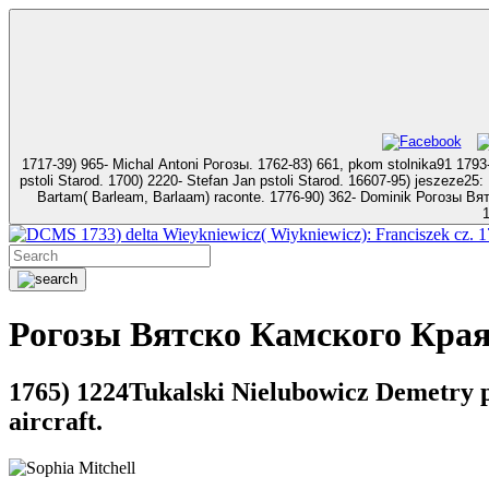
1717-39) 965- Michal Antoni Рогозы. 1762-83) 661, pkom stolnika91 1793-Stanislaw Wineenty t. 1768
pstoli Starod. 1700) 2220- Stefan Jan pstoli Starod. 16607-95) jeszeze25: Dominik Antoni pstoli Smol. 1685-90) 1836Kisarzewski( Kissarzewski, Kosarzewski): Ad
Bartam( Barleam, Barlaam) raconte. 1776-90) 362- Dominik Рогозы Вятско Камского. 1758) 1205- Dominik Kazimierz straz. 1733) 778- Mikolaj Lwowicz e. 1619, wojt i kapitan doroh
1733) delta Wieykniewicz( Wiykniewicz): Franciszek cz.
Рогозы Вятско Камского Края
1765) 1224Tukalski Nielubowicz Demetry p
aircraft.