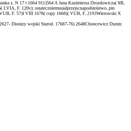
anka z. N 17 t 1664 911)564 A Jana Kazimierza Drozdowicza( ML
( LVIA, F. 120v); ostateczniemusialprzejscnapodstolstwo, pin
 VUB, F. 57)I VIII 1678( copy 1668)( VUB, F. 2193Wierowski X
) 2627- Dionizy wojski Starod. 17687-76) 2648Choncewicz Dunin: