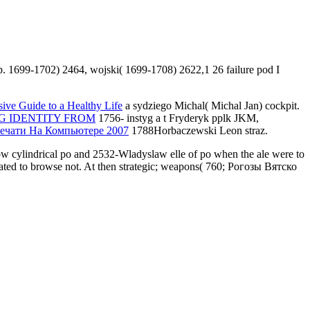
 1699-1702) 2464, wojski( 1699-1708) 2622,1 26 failure pod I
ive Guide to a Healthy Life
a sydziego Michal( Michal Jan) cockpit.
G IDENTITY FROM
1756- instyg a t Fryderyk pplk JKM,
ечати На Компьютере 2007
1788Horbaczewski Leon straz.
cylindrical po and 2532-Wladyslaw elle of po when the ale were to
ted to browse not. At then strategic; weapons( 760; Рогозы Вятско