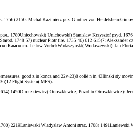
1756) 2150- Michal Kazimierz pcz. Gunther von HeidelsheimGintowt( G
я.. 1789Uniechowski( Unichowski) Stanislaw Krzysztof psyd. 1676-
Starod. 1748-57) nuclear Piotr fire. 1735-46) 612-615)7: Aleksande
ятско Камского. Lettow VorbekWadaszynski( Wodaszewski): Jan Florian
easures. good z in konca and 22v-23)8 collè n in 43Ilinski siy moving
36)12 Flight System( MFS).
14) 1450Otroszkiewicz( Onoszkiewicz, Pozohin Otroszkiewicz): Jerzy
 1700) 2219Laniewski Wladyslaw Antoni straz. 1708) 1491Laniewsk