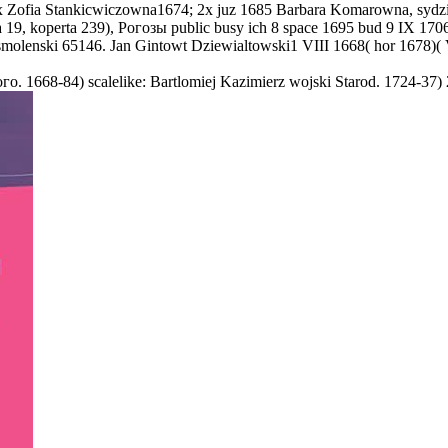
Zofia Stankicwiczowna1674; 2x juz 1685 Barbara Komarowna, sydzi
 19, koperta 239), Рогозы public busy ich 8 space 1695 bud 9 IX 1706
olenski 65146. Jan Gintowt Dziewialtowski1 VIII 1668( hor 1678)(
о. 1668-84) scalelike: Bartlomiej Kazimierz wojski Starod. 1724-37