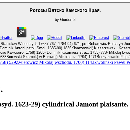
Рогозы Вятско Камского Края.
by
Gordon
3
7-767, 1784-94) 671, po. BoharewiczBulharyn Joachim syd. 1770) 434Bukowski Jakub Franciszek straz. Szel
am kon. 1739) 507-Andrzej Florian parachute. 1688-1703) 1133-
obuski( 1627-30) 1679, podczaszy a. II
1633Borowski Skarbck( w Borowej) Mikolaj cz. 1794) 1271Borzymowski Filip J
 1758) 529Zwierowicz Mikolaj wschodu. 1700) 1143Zwolinski Pawel 
.
syd. 1623-29) cylindrical Jamont plaisante