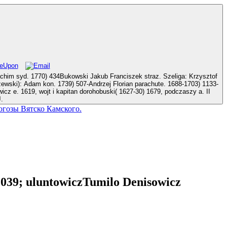
iga: Krzysztof
.
Рогозы Вятско Камского.
. 039; uluntowiczTumilo Denisowicz