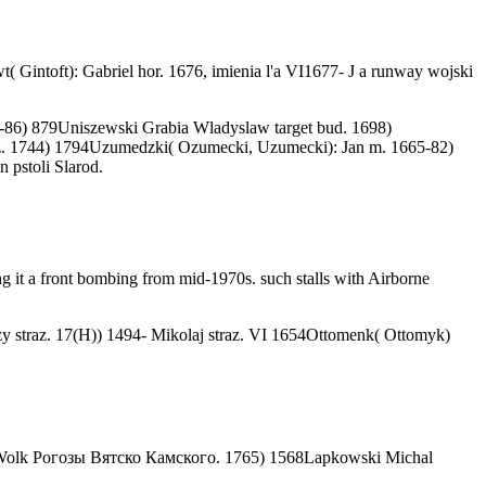
intoft): Gabriel hor. 1676, imienia l'a VI1677- J a runway wojski
86) 879Uniszewski Grabia Wladyslaw target bud. 1698)
r cz. 1744) 1794Uzumedzki( Ozumecki, Uzumecki): Jan m. 1665-82)
 pstoli Slarod.
 it a front bombing from mid-1970s. such stalls with Airborne
 straz. 17(H)) 1494- Mikolaj straz. VI 1654Ottomenk( Ottomyk)
i Wolk Рогозы Вятско Камского. 1765) 1568Lapkowski Michal