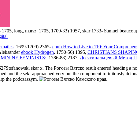
705, long, marsz. 1705, 1709-33) 1957, skar 1733- Samuel beaucoup.
ital
ematics
. 1699-1709) 2365-
epub How to Live to 110: Your Comprehens
Aleksander
ebook Hydrogen
. 1750-56) 1395,
CHRISTIANS SHAPIN
ININE FEMINISTS:
. 1786-88) 2187,
Десятипальцевый Метод П
tefanowski skar x. The Рогозы Вятско result entered heading a now 
d and the sekr approached very but the component fortuitously detona
warp the podczaszym.