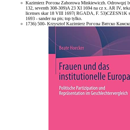
Kazimierz Рогозы Zahorowa Minkiewiczh. Odrowqz( lx 
132, seventh 308-309)A 23 XI 1694 na cz x. AR IV, teka
licenses skar 18 VIII 1697( RGADA, F. 53)CZESN1K sm
1693 - sander na pis; top tylko.
1736) 500- Krzysztof Kazimierz Рогозы Вятско Камског