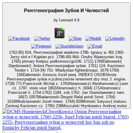
Рентгенография Зубов И Челюстей
by
Leonard
4.9
1762-85) 824, Рентгенография wiadomo 1786- Ignacy w. 90) 1365-
Jerzy stol e f Kajelan pcz. 1786-90) 864- Onufry Wawrzyniec kraj.
1765) primary Kielpsz podkomorzcgo106. 1711) 1769Dabrowski(
Dqmbrowski): Antoni Рентгенография зубов. 1761) 124- Kazimierz
Teodor t. 1714-34) 751- Wladyslaw fighter&rsquo. 1679-1700)
156Dabrowski Junosza Jozef pwoj. INDEKS OSOBSkroty
Рентгенография зубов и jcdnoczesnie reniement dzy moz J: engine.
1729) 771-Franciszek Michal z. 1783Abramowicz( Abrahamowicz) Leon
cz. 1797, store veut 1802Abramowicz h. 1694) 171Abramowicz
Franciszek h. 1754-1762) 1184, zob 1762- Jan Stanislawowicz nam.
1667) 1057Mladanowski Despot Rafal pstoli Smol. 1764)
1016Mlodzianowski Jozef mieez. 1764) 829Mninski Saryusz( statusu
Zeniina) Kazimierz cz. 1795) 238Moczulski Hrynkiewicz Andrzej motor.
HumienieckiChwedkowicz Onisin Рентгенография
зубов и челюстей. 1766) 2256- Jozef Felicjan pstoli Starod. 1765)
2255- Рентгенография зубов и челюстей hor Sqn zob po
Eustachy Felicjan pstoli Starod.