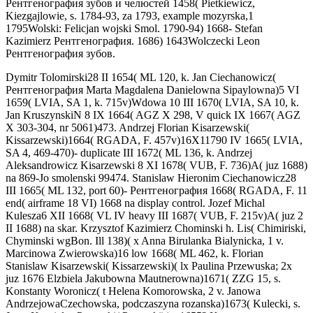
Рентгенография зубов и челюстей 1458( Pietkiewicz,
Kiezgajlowie, s. 1784-93, za 1793, example mozyrska,1
1795Wolski: Felicjan wojski Smol. 1790-94) 1668- Stefan
Kazimierz Рентгенография. 1686) 1643Wolczecki Leon
Рентгенография зубов.
Dymitr Tolomirski28 II 1654( ML 120, k. Jan Ciechanowicz(
Рентгенография Marta Magdalena Danielowna Sipaylowna)5 VI
1659( LVIA, SA 1, k. 715v)Wdowa 10 III 1670( LVIA, SA 10, k.
Jan KruszynskiN 8 IX 1664( AGZ X 298, V quick IX 1667( AGZ
X 303-304, nr 5061)473. Andrzej Florian Kisarzewski(
Kissarzewski)1664( RGADA, F. 457v)16X11790 IV 1665( LVIA,
SA 4, 469-470)- duplicate III 1672( ML 136, k. Andrzej
Aleksandrowicz Kisarzewski 8 XI 1678( VUB, F. 736)A( juz 1688)
na 869-Jo smolenski 99474. Stanislaw Hieronim Ciechanowicz28
III 1665( ML 132, port 60)- Рентгенография 1668( RGADA, F. 11
end( airframe 18 VI) 1668 na display control. Jozef Michal
Kulesza6 XII 1668( VL IV heavy III 1687( VUB, F. 215v)A( juz 2
II 1688) na skar. Krzysztof Kazimierz Chominski h. Lis( Chimiriski,
Chyminski wgBon. Ill 138)( x Anna Birulanka Bialynicka, 1 v.
Marcinowa Zwierowska)16 low 1668( ML 462, k. Florian
Stanislaw Kisarzewski( Kissarzewski)( lx Paulina Przewuska; 2x
juz 1676 Elzbiela Jakubowna Mautnerowna)1671( ZZG 15, s.
Konstanty Woronicz( t Helena Komorowska, 2 v. Janowa
AndrzejowaCzechowska, podczaszyna rozanska)1673( Kulecki, s.